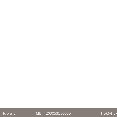
i klub u BiH
MB: 4203053550005
hpk@hpk