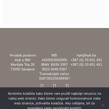
Hrvatski poslovni
MB:
hpk@hpk.ba
klub u BiH
4203053550005
+387 (0) 33 651 451
Maršala Tita 28
IBAN: BA39 3387
+387 (0) 33 651 451
71000 Sarajevo
3022 5648 9367
Transakcijski račun:
3387302256489367
F
I
L
a
n
i
Koristimo kolačiće kako bismo vam pružili najbolje iskustvo na
c
s
n
našoj web stranici. Kako bismo osigurali funkcionalnost naše
e
t
k
web stranice, prihvatite kolačiće. Ako odbijete, bit će
b
a
e
spremljeni samo neophodni kolačići.