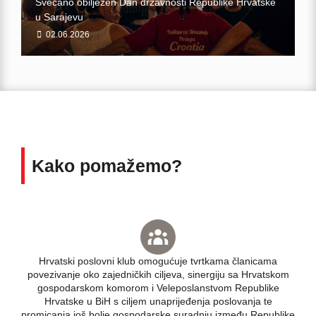
Svečano obilježen Dan državnosti Republike Hrvatske
u Sarajevu
02.06.2026
Kako pomažemo?
Hrvatski poslovni klub omogućuje tvrtkama članicama
povezivanje oko zajedničkih ciljeva, sinergiju sa Hrvatskom
gospodarskom komorom i Veleposlanstvom Republike
Hrvatske u BiH s ciljem unaprijeđenja poslovanja te
promicanja još bolje gospodarske suradnju između Republike