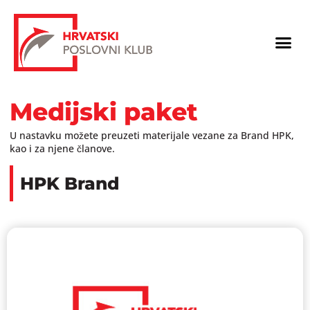
Skip
to
Me
content
Medijski paket
U nastavku možete preuzeti materijale vezane za Brand HPK,
kao i za njene članove.
HPK Brand