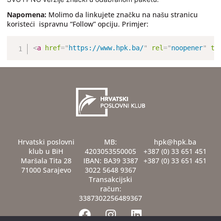
Napomena:
Molimo da linkujete značku na našu stranicu
koristeći ispravnu “Follow” opciju. Primjer:
<
a
href
=
"
https://www.hpk.ba/
"
rel
=
"
noopener
"
ta
Hrvatski poslovni
MB:
hpk@hpk.ba
klub u BiH
4203053550005
+387 (0) 33 651 451
Maršala Tita 28
IBAN: BA39 3387
+387 (0) 33 651 451
71000 Sarajevo
3022 5648 9367
Transakcijski
račun:
3387302256489367
F
I
L
a
n
i