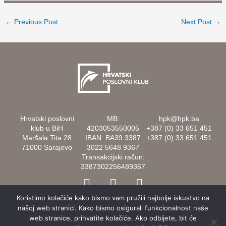
←
Previous Post
Next Post
→
Hrvatski poslovni
MB:
hpk@hpk.ba
klub u BiH
4203053550005
+387 (0) 33 651 451
Maršala Tita 28
IBAN: BA39 3387
+387 (0) 33 651 451
71000 Sarajevo
3022 5648 9367
Transakcijski račun:
3387302256489367
F
I
L
a
n
i
Koristimo kolačiće kako bismo vam pružili najbolje iskustvo na
c
s
n
našoj web stranici. Kako bismo osigurali funkcionalnost naše
e
t
k
web stranice, prihvatite kolačiće. Ako odbijete, bit će
b
a
e