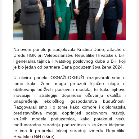
Na ovom panelu je sudjelovala Kristina Duno, attaché u
Uredu HGK pri Veleposlanstvu Republike Hrvatske u BiH
i generalna tajnica Hrvatskog poslovnog kluba u BiH koji
je bio jedan od partnera Dana poduzetništva žena 2024.
U okviru panela OSNAŽI-OKRUŽI razgovarali smo o
tome kako žene mogu preuzeti ključne uloge u
oblikovanju održivih poslovnih modela, te kako njihove
inovacije i strategije doprinose očuvanju okoliša i
unapređenju ekološkog gospodarstva budućnosti.
Razgovarali smo i o tome kako komore i diplomatska
predstavništva mogu doprinijeti poslovnom razvoju
kružnih modela poduzetnica, kako potaknuti veću
međunarodnu suradnju poduzetnica s kružnim idejama,
te ima li prepreka takvoj suradnji između Republike
Hrvatske i BiH (i šire).