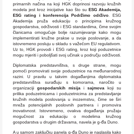
primarnih načina na koji HGK doprinosi razvoju kružnih
modela jest kroz inicijative kao što su
ESG Akademija,
ESG rating i konferencija Podržimo održivo
. ESG
Akademija pruža edukaciju o principima kružnog
gospodarstva, održivosti i ESG standardima, čime svojim
članicama omogućuje bolje razumijevanje kako mogu
implementirati kružne prakse u svoje poslovanje, a da
istovremeno posluju u skladu s važećom EU regulativom.
Uz to, HGK provodi i ESG rating, kroz koji poduzetnice
mogu mjeriti i poboljšati svoj učinak u području održivosti.
Diplomatska predstavništva, s druge strane, mogu
pomoći promovirati svoje poduzetnice na međunarodnoj
razini. U pravilu u takvim događanjima diplomatska
predstavništva surađuju s komorama, naročito u
organizaciji
gospodarskih misija
i
sajmova
koji su
prilika poduzetnicama i poduzetnicima za predstavljanje
kružnih modela poslovanja u inozemstvu, čime se širi
mreža potencijalnih poslovnih partnera i promovira
inovativnost. Istovremeno, ovakva događanja pružaju
mogućnost za edukaciju o modelima kružnog
gospodarstva u drugim državama, navela je g-đa Duno.
A u samom zaključku panela g-đa Duno je naglasila kako