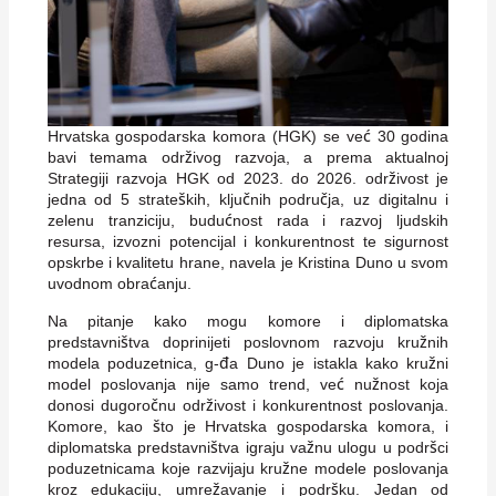
Hrvatska gospodarska komora (HGK) se već 30 godina
bavi temama održivog razvoja, a prema aktualnoj
Strategiji razvoja HGK od 2023. do 2026. održivost je
jedna od 5 strateških, ključnih područja, uz digitalnu i
zelenu tranziciju, budućnost rada i razvoj ljudskih
resursa, izvozni potencijal i konkurentnost te sigurnost
opskrbe i kvalitetu hrane, navela je Kristina Duno u svom
uvodnom obraćanju.
Na pitanje kako mogu komore i diplomatska
predstavništva doprinijeti poslovnom razvoju kružnih
modela poduzetnica, g-đa Duno je istakla kako kružni
model poslovanja nije samo trend, već nužnost koja
donosi dugoročnu održivost i konkurentnost poslovanja.
Komore, kao što je Hrvatska gospodarska komora, i
diplomatska predstavništva igraju važnu ulogu u podršci
poduzetnicama koje razvijaju kružne modele poslovanja
kroz edukaciju, umrežavanje i podršku. Jedan od