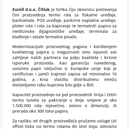
Euroll d.o.o. Čitluk
je tvrtka čiju okosnicu poslovanja
čini proizvodnja termo rola za fiskalne uređaje,
bankomate, POS uređaje, parkirne naplatne uređaje,
ploter rola i rola za kopiranje te termalnih papira za
medicinske dijagnostičke uređaje, terminala za
klađenje i ostale termalne pisače.
Modernizacijom proizvodnog pogona i korištenjem
kvalitetnog papira u mogućnosti smo ispuniti sve
zahtjeve naših partnera na polju kvalitete i brzine
isporuke proizvoda. Kao garanciju navedenog,
uvozimo papir isključivo iz Europske unije koji je
certificiran i jamči trajnost zapisa od minimalno 10
godina, a kroz vlastitu distributivnu mrežu
dostavljamo robu kupcima bilo gdje u BiH.
Kapacitet proizvodnje na pet proizvodnih linija i četiri
termo tunela za pakiranje u dvije smjene je oko
1.500.000 rola mjesečno, ovisno o dimenziji, ili
prerada oko 300 tona papira.
Za razliku od drugih proizvođača pružamo usluge UV
offset tiska na termo rolama do šest boja, odnosno