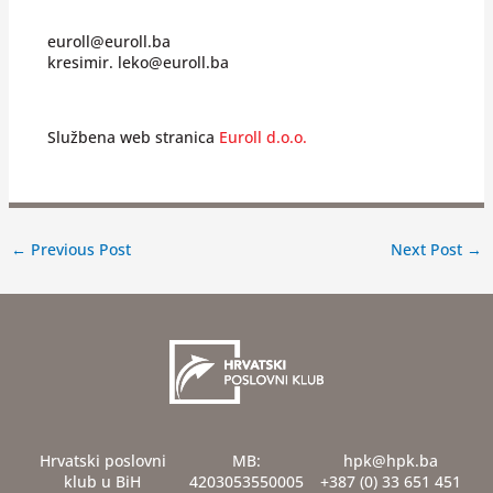
euroll@euroll.ba
kresimir. leko@euroll.ba
Službena web stranica
Euroll d.o.o.
←
Previous Post
Next Post
→
Hrvatski poslovni
MB:
hpk@hpk.ba
klub u BiH
4203053550005
+387 (0) 33 651 451