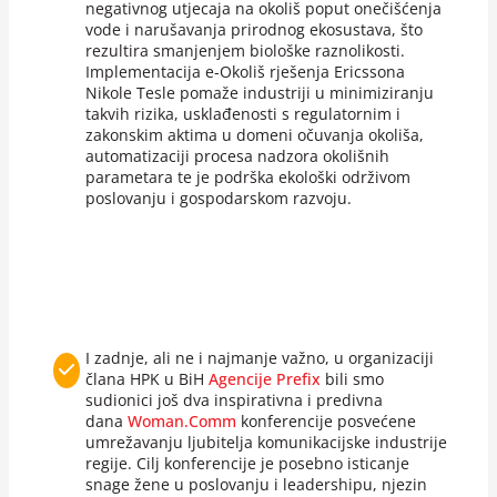
negativnog utjecaja na okoliš poput onečišćenja
vode i narušavanja prirodnog ekosustava, što
rezultira smanjenjem biološke raznolikosti.
Implementacija e-Okoliš rješenja Ericssona
Nikole Tesle pomaže industriji u minimiziranju
takvih rizika, usklađenosti s regulatornim i
zakonskim aktima u domeni očuvanja okoliša,
automatizaciji procesa nadzora okolišnih
parametara te je podrška ekološki održivom
poslovanju i gospodarskom razvoju.
I zadnje, ali ne i najmanje važno, u organizaciji
člana HPK u BiH
Agencije Prefix
bili smo
sudionici još dva inspirativna i predivna
dana
Woman.Comm
konferencije posvećene
umrežavanju ljubitelja komunikacijske industrije
regije. Cilj konferencije je posebno isticanje
snage žene u poslovanju i leadershipu, njezin