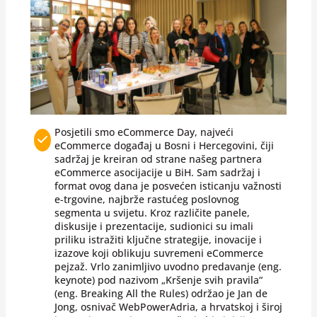
Posjetili smo eCommerce Day, najveći
eCommerce događaj u Bosni i Hercegovini, čiji
sadržaj je kreiran od strane našeg partnera
eCommerce asocijacije u BiH. Sam sadržaj i
format ovog dana je posvećen isticanju važnosti
e-trgovine, najbrže rastućeg poslovnog
segmenta u svijetu. Kroz različite panele,
diskusije i prezentacije, sudionici su imali
priliku istražiti ključne strategije, inovacije i
izazove koji oblikuju suvremeni eCommerce
pejzaž. Vrlo zanimljivo uvodno predavanje (eng.
keynote) pod nazivom „Kršenje svih pravila“
(eng. Breaking All the Rules) održao je Jan de
Jong, osnivač WebPowerAdria, a hrvatskoj i široj