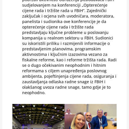
sudjelovanjem na konferenciji „Opterećenje
cijene rada i tržište rada u FBiH”. Zajednički
zaključak i ocjena svih uvodničara, moderatora,
panelista i sudionika ove konferencije je da
opterećenje cijene rada i tržište rada
predstavljaju ključne probleme u poslovanju
kompanija u realnom sektoru u FBiH. Sudionici
su iskoristili priliku i razmijenili informacije o
predstavljenim planovima, programskim
aktivnostima i ključnim izazovima vezano za
fiskalne reforme, kao i reforme tržišta rada. Radi
se o dugo očekivanim neophodnim i hitnim
reformama s ciljem unapređenja poslovnog
ambijenta, pojeftinjenja cijene rada, osiguranja i
zaustavljanja odlaska radne snage iz FBiH i
olakšanog uvoza radne snage, tamo gdje je to
neophodno.