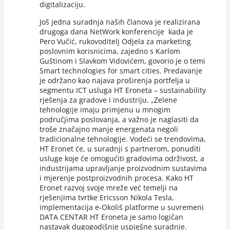
digitalizaciju.
Još jedna suradnja naših članova je realizirana
drugoga dana NetWork konferencije kada je
Pero Vučić, rukovoditelj Odjela za marketing
poslovnim korisnicima, zajedno s Karlom
Guštinom i Slavkom Vidovićem, govorio je o temi
Smart technologies for smart cities. Predavanje
je održano kao najava proširenja portfelja u
segmentu ICT usluga HT Eroneta – sustainability
rješenja za gradove i industriju. „Zelene
tehnologije imaju primjenu u mnogim
područjima poslovanja, a važno je naglasiti da
troše značajno manje energenata negoli
tradicionalne tehnologije. Vodeći se trendovima,
HT Eronet će, u suradnji s partnerom, ponuditi
usluge koje će omogućiti gradovima održivost, a
industrijama upravljanje proizvodnim sustavima
i mjerenje postproizvodnih procesa. Kako HT
Eronet razvoj svoje mreže već temelji na
rješenjima tvrtke Ericsson Nikola Tesla,
implementacija e-Okoliš platforme u suvremeni
DATA CENTAR HT Eroneta je samo logičan
nastavak dugogodišnje uspješne suradnje.