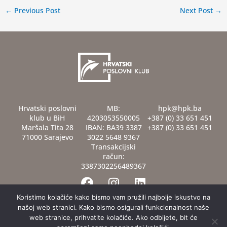
←
Previous Post
Next Post
→
Hrvatski poslovni
MB:
hpk@hpk.ba
klub u BiH
4203053550005
+387 (0) 33 651 451
Maršala Tita 28
IBAN: BA39 3387
+387 (0) 33 651 451
71000 Sarajevo
3022 5648 9367
Transakcijski
račun:
3387302256489367
F
I
L
a
n
i
c
s
n
Koristimo kolačiće kako bismo vam pružili najbolje iskustvo na
našoj web stranici. Kako bismo osigurali funkcionalnost naše
e
t
k
web stranice, prihvatite kolačiće. Ako odbijete, bit će
b
a
e