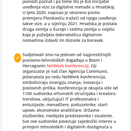
javnosti poznat i po tome što je bio inicijator
uvođenja vize za digitalne nomade u Hrvatskoj.
U ljeto 2020. napisao je otvoreno pismo
premijeru Plenkoviću tražeći od njega uvođenje
takve vize, a u siječnju 2021. Hrvatska je postala
druga zemlja u Europi i sedma zemlja u svijetu
koja je poželjela dobrodošlicu digitalnim
nomadima izdavši im dozvole za boravak.
Sudjelovali smo na jednom od najprestižnijih
poslovno-tehnoloških događaja u Bosni i
Hercegovini
NetWork konferenciji
, čiji
organizator je naš član Agencija Communis.
Jedanaesta po redu NetWork konferencija,
simboliziraju sinergiju znanja, inovacija i
poslovnih prilika. Konferencija je okupila više od
1100 sudionika vrhunskih stručnjaka i kreatora
trendova, uključujući IT profesionalce i
entuzijaste, menadžere, poduzetnike, start-
upove, ekonomske analitičare, državne
službenike, medijske predstavnike i studente.
Sve ove sudionike povezuje zajednički interes u
primjeni tehnoloških i digitalnih dostignuća u