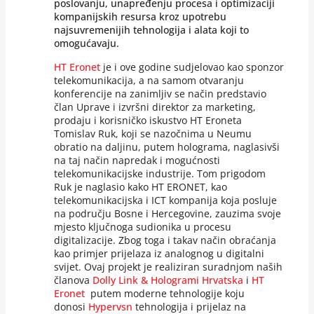
poslovanju, unapređenju procesa i optimizaciji
kompanijskih resursa kroz upotrebu
najsuvremenijih tehnologija i alata koji to
omogućavaju.
HT Eronet
je i ove godine sudjelovao kao sponzor
telekomunikacija, a na samom otvaranju
konferencije na zanimljiv se način predstavio
član Uprave i izvršni direktor za marketing,
prodaju i korisničko iskustvo HT Eroneta
Tomislav Ruk, koji se nazočnima u Neumu
obratio na daljinu, putem holograma, naglasivši
na taj način napredak i mogućnosti
telekomunikacijske industrije. Tom prigodom
Ruk je naglasio kako HT ERONET, kao
telekomunikacijska i ICT kompanija koja posluje
na području Bosne i Hercegovine, zauzima svoje
mjesto ključnoga sudionika u procesu
digitalizacije. Zbog toga i takav način obraćanja
kao primjer prijelaza iz analognog u digitalni
svijet. Ovaj projekt je realiziran suradnjom naših
članova
Dolly Link & Hologrami Hrvatska
i
HT
Eronet
putem moderne tehnologije koju
donosi
Hypervsn
tehnologija i prijelaz na