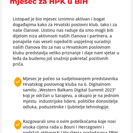
mjesec za HPK u BiH
Listopad je bio mjesec iznimno aktivan i bogat
događajima kako za Hrvatski poslovni klub, tako i za
naše članove. Uistinu nas raduje da smo mogli biti
dijelom niza aktivnosti naših članova i partnera, a
ponajviše nas veseli svjedočiti uspješnoj suradnji
naših članova što za nas u Hrvatskom poslovnom
klubu predstavlja veliko priznanje i daje nam vjetar u
leđa da budemo još snažniji pokretač pozitivnih
priča.
Mjesec je počeo sa sudjelovanjem predstavnika
Hrvatskog poslovnog kluba na 6. Digitalnom
samitu „Western Balkans Digital Summit 2023“
koji je održan u Sarajevu, a okupio je na jednom
mjestu industrijske lidere, političke donositelje
odluka, poduzetnike i ljubitelje tehnologije.
Razgovarali smo o svim poteškoćama koje nosi
visoka cijena rada u Bosni i Hercegovini i
podržali aktivnosti Udruženja poslodavaca FBiH