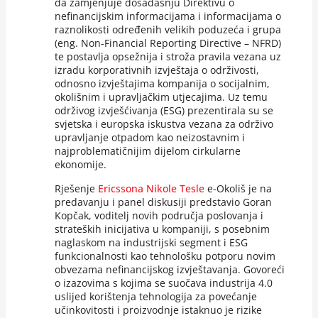
da zamjenjuje dosadašnju Direktivu o
nefinancijskim informacijama i informacijama o
raznolikosti određenih velikih poduzeća i grupa
(eng. Non-Financial Reporting Directive – NFRD)
te postavlja opsežnija i stroža pravila vezana uz
izradu korporativnih izvještaja o održivosti,
odnosno izvještajima kompanija o socijalnim,
okolišnim i upravljačkim utjecajima. Uz temu
održivog izvješćivanja (ESG) prezentirala su se
svjetska i europska iskustva vezana za održivo
upravljanje otpadom kao neizostavnim i
najproblematičnijim dijelom cirkularne
ekonomije.
Rješenje
Ericssona Nikole Tesle
e-Okoliš je na
predavanju i panel diskusiji predstavio Goran
Kopčak, voditelj novih područja poslovanja i
strateških inicijativa u kompaniji, s posebnim
naglaskom na industrijski segment i ESG
funkcionalnosti kao tehnološku potporu novim
obvezama nefinancijskog izvještavanja. Govoreći
o izazovima s kojima se suočava industrija 4.0
uslijed korištenja tehnologija za povećanje
učinkovitosti i proizvodnje istaknuo je rizike