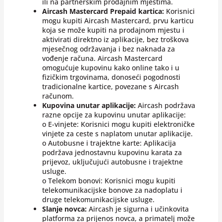
ili na partnerskim prodajnim mjestima.
Aircash Mastercard Prepaid kartica:
Korisnici
mogu kupiti Aircash Mastercard, prvu karticu
koja se može kupiti na prodajnom mjestu i
aktivirati direktno iz aplikacije, bez troškova
mjesečnog održavanja i bez naknada za
vođenje računa. Aircash Mastercard
omogućuje kupovinu kako online tako i u
fizičkim trgovinama, donoseći pogodnosti
tradicionalne kartice, povezane s Aircash
računom.
Kupovina unutar aplikacije:
Aircash podržava
razne opcije za kupovinu unutar aplikacije:
o E-vinjete: Korisnici mogu kupiti elektroničke
vinjete za ceste s naplatom unutar aplikacije.
o Autobusne i trajektne karte: Aplikacija
podržava jednostavnu kupovinu karata za
prijevoz, uključujući autobusne i trajektne
usluge.
o Telekom bonovi: Korisnici mogu kupiti
telekomunikacijske bonove za nadoplatu i
druge telekomunikacijske usluge.
Slanje novca:
Aircash je sigurna i učinkovita
platforma za prijenos novca, a primatelj može