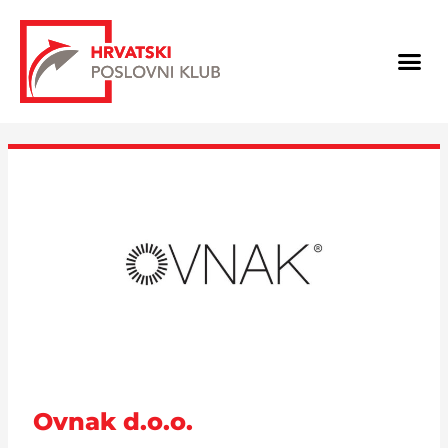
Skip
Post
to
navigation
Me
content
Ovnak d.o.o.