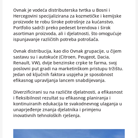
Ovnak je vodeća distributerska tvrtka u Bosni i
Hercegovini specijalizirana za kozmetičke i kemijske
proizvode te robu široke potrošnje za kućanstvo.
Portfolio sadrži preko pedeset brendova i širok
asortiman proizvoda, ali i djelatnosti, što omogućuje
ispunjavanje različitih potreba potrošača.
Ovnak distribucija, kao dio Ovnak grupacije, u čijem
sastavu su i autokuće (Citroen, Peugeot, Dacia,
Renault, VW), dvije benzinske crpke te farma, svoj
poslovni put gradi na marketinškom pristupu tržištu.
Jedan od ključnih faktora uspjeha je sposobnost
efikasnog upravljanja lancem snabdijevanja.
Diverzificirani su na različite djelatnosti, a efikasnost
i fleksibilnost rezultat su efikasnog planiranja i
kontinuiranih edukacija te svakodnevnog ulaganja u
unaprjeđenje znanja djelatnika i primjenu
inovativnih tehnoloških rješenja.