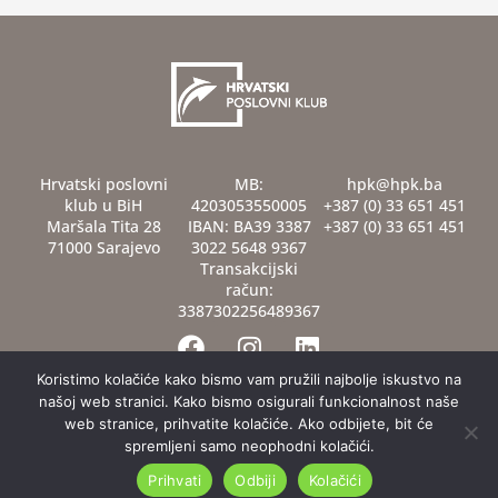
Hrvatski poslovni
MB:
hpk@hpk.ba
klub u BiH
4203053550005
+387 (0) 33 651 451
Maršala Tita 28
IBAN: BA39 3387
+387 (0) 33 651 451
71000 Sarajevo
3022 5648 9367
Transakcijski
račun:
3387302256489367
F
I
L
a
n
i
c
s
n
Koristimo kolačiće kako bismo vam pružili najbolje iskustvo na
našoj web stranici. Kako bismo osigurali funkcionalnost naše
e
t
k
web stranice, prihvatite kolačiće. Ako odbijete, bit će
b
a
e
spremljeni samo neophodni kolačići.
o
g
d
Impresum
Kolačići
Pravila privatnosti
Prihvati
Odbiji
Kolačići
o
r
i