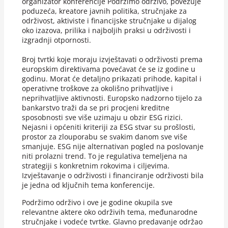
organizator konferencije Podržimo održivo, povezuje
poduzeća, kreatore javnih politika, stručnjake za
održivost, aktiviste i financijske stručnjake u dijalog
oko izazova, prilika i najboljih praksi u održivosti i
izgradnji otpornosti.
Broj tvrtki koje moraju izvještavati o održivosti prema
europskim direktivama povećavat će se iz godine u
godinu. Morat će detaljno prikazati prihode, kapital i
operativne troškove za okolišno prihvatljive i
neprihvatljive aktivnosti. Europsko nadzorno tijelo za
bankarstvo traži da se pri procjeni kreditne
sposobnosti sve više uzimaju u obzir ESG rizici.
Nejasni i općeniti kriteriji za ESG stvar su prošlosti,
prostor za zlouporabu se svakim danom sve više
smanjuje. ESG nije alternativan pogled na poslovanje
niti prolazni trend. To je regulativa temeljena na
strategiji s konkretnim rokovima i ciljevima.
Izvještavanje o održivosti i financiranje održivosti bila
je jedna od ključnih tema konferencije.
Podržimo održivo i ove je godine okupila sve
relevantne aktere oko održivih tema, međunarodne
stručnjake i vodeće tvrtke. Glavno predavanje održao