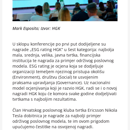
Mark Esposito
;
Izvor: HGK
U sklopu konferencije po prvi put dodijeljene su
nagrade „ESG rating HGK“ u šest kategorija: najbolja
mala, srednja, velika, javna tvrtka, financijska
institucija te nagrada za primjer održivog poslovnog
modela. ESG rating je ocjena koja se dodjeljuje
organizaciji temeljem njezinog pristupa okolišu
(Environment), društvu (Social) te usvojenim
praksama upravljanja (Governance). Uz nacionalni
model ocjenjivanja koji je razvio HGK, radi se i o novoj
nagradi HGK koju će komora svake godine dodjeljivati
tvrtkama s najboljim rezultatima.
Član Hrvatskog poslovnog kluba tvrtka Ericsson Nikola
Tesla dobitnica je nagrade za najbolji primjer
održivog poslovnog modela, te im ovom prigodom
upućujemo čestitke na osvojenoj nagradi.