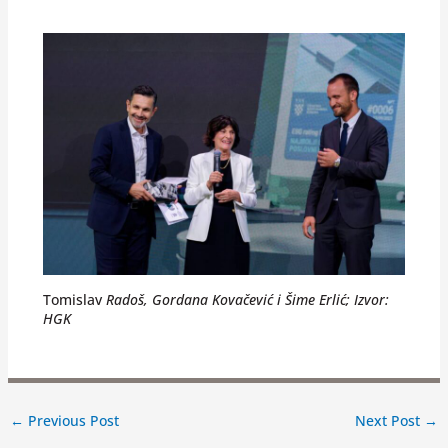
Tomislav
Radoš, Gordana Kovačević i Šime Erlić;
Izvor:
HGK
←
Previous Post
Next Post
→