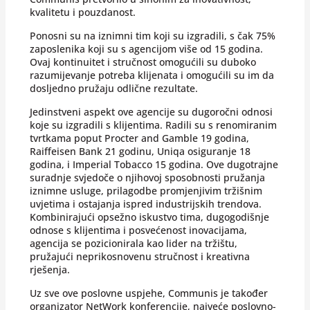
kvalitetu i pouzdanost.
Ponosni su na iznimni tim koji su izgradili, s čak 75%
zaposlenika koji su s agencijom više od 15 godina.
Ovaj kontinuitet i stručnost omogućili su duboko
razumijevanje potreba klijenata i omogućili su im da
dosljedno pružaju odlične rezultate.
Jedinstveni aspekt ove agencije su dugoročni odnosi
koje su izgradili s klijentima. Radili su s renomiranim
tvrtkama poput Procter and Gamble 19 godina,
Raiffeisen Bank 21 godinu, Uniqa osiguranje 18
godina, i Imperial Tobacco 15 godina. Ove dugotrajne
suradnje svjedoče o njihovoj sposobnosti pružanja
iznimne usluge, prilagodbe promjenjivim tržišnim
uvjetima i ostajanja ispred industrijskih trendova.
Kombinirajući opsežno iskustvo tima, dugogodišnje
odnose s klijentima i posvećenost inovacijama,
agencija se pozicionirala kao lider na tržištu,
pružajući neprikosnovenu stručnost i kreativna
rješenja.
Uz sve ove poslovne uspjehe, Communis je također
organizator NetWork konferencije, najveće poslovno-