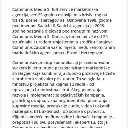
Communis Media S, full-service marketinška
agencija, već 25 godina ostavlja neizbrisiv trag na
tržištu Bosne i Hercegovine. Osnovana 1998. godine
pod imenom Saatchi & Saatchi, agencija je 2003.
godine nastavila djelovati pod trenutnim nazivom,
Communis Media S. Danas, s timom od više od 20
stručnjaka i uredom smještenim u središtu Sarajeva,
Communis zauzima važno mjesto među renomiranim
marketinškim agencijama u Bosni i Hercegovini.
Communisov pristup komunikaciji je sveobuhvatan,
svakom klijentu nude personalizirane marketinške
strategije, koje kombiniraju duboko poznavnje tržišta
s hrabrim kreativnim pristupom. To se ogleda u
mnoštvu projekata na kojima su radili – od
upravljanja brendovima, strateškog planiranja,
razvoja i implementacije oglašivačkih kampanja,
grafičkog dizajna, vizualnog identiteta, planiranja i
kupovine medija, produkcije audio, video i tiskanih
materijala, BTL aktivnosti, do odnosa s javnošću.
Klijenti – vodeće međunarodne i domaće kompanije –
prepoznali su ovu posvećenost i ekspertizu, što je
Communis pretvorilo u sinonim za inovativnost,