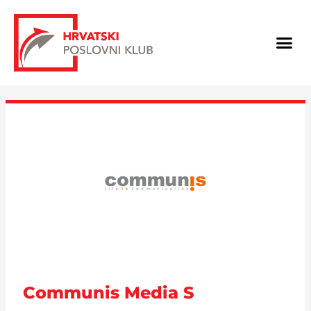
Skip
Post
to
navigation
Me
content
Communis Media S