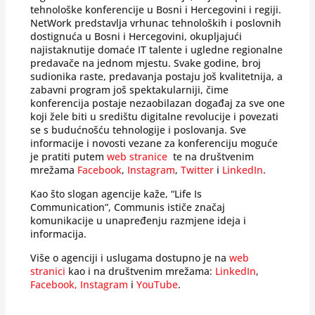
tehnološke konferencije u Bosni i Hercegovini i regiji.
NetWork predstavlja vrhunac tehnoloških i poslovnih
dostignuća u Bosni i Hercegovini, okupljajući
najistaknutije domaće IT talente i ugledne regionalne
predavače na jednom mjestu. Svake godine, broj
sudionika raste, predavanja postaju još kvalitetnija, a
zabavni program još spektakularniji, čime
konferencija postaje nezaobilazan događaj za sve one
koji žele biti u središtu digitalne revolucije i povezati
se s budućnošću tehnologije i poslovanja. Sve
informacije i novosti vezane za konferenciju moguće
je pratiti putem
web stranice
te na društvenim
mrežama
Facebook
,
Instagram
,
Twitter
i
LinkedIn
.
Kao što slogan agencije kaže, “Life Is
Communication”, Communis ističe značaj
komunikacije u unapređenju razmjene ideja i
informacija.
Više o agenciji i uslugama dostupno je na
web
stranici
kao i na društvenim mrežama:
LinkedIn
,
Facebook,
Instagram
i
YouTube
.