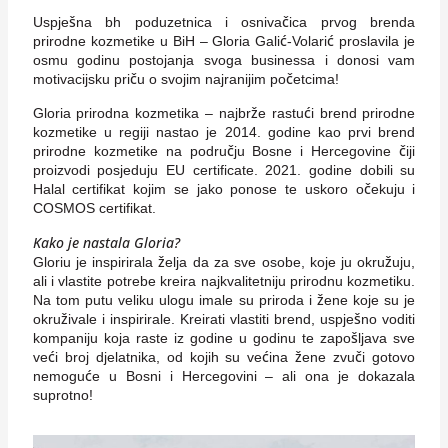
Uspješna bh poduzetnica i osnivačica prvog brenda
prirodne kozmetike u BiH – Gloria Galić-Volarić proslavila je
osmu godinu postojanja svoga businessa i donosi vam
motivacijsku priču o svojim najranijim početcima!
Gloria prirodna kozmetika – najbrže rastući brend prirodne
kozmetike u regiji nastao je 2014. godine kao prvi brend
prirodne kozmetike na području Bosne i Hercegovine čiji
proizvodi posjeduju EU certificate. 2021. godine dobili su
Halal certifikat kojim se jako ponose te uskoro očekuju i
COSMOS certifikat.
Kako je nastala Gloria?
Gloriu je inspirirala želja da za sve osobe, koje ju okružuju,
ali i vlastite potrebe kreira najkvalitetniju prirodnu kozmetiku.
Na tom putu veliku ulogu imale su priroda i žene koje su je
okruživale i inspirirale. Kreirati vlastiti brend, uspješno voditi
kompaniju koja raste iz godine u godinu te zapošljava sve
veći broj djelatnika, od kojih su većina žene zvuči gotovo
nemoguće u Bosni i Hercegovini – ali ona je dokazala
suprotno!