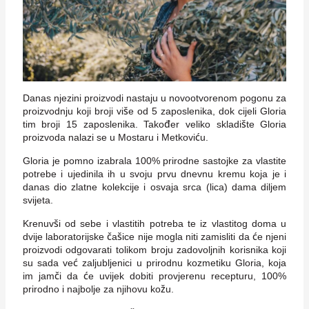
Danas njezini proizvodi nastaju u novootvorenom pogonu za
proizvodnju koji broji više od 5 zaposlenika, dok cijeli Gloria
tim broji 15 zaposlenika. Također veliko skladište Gloria
proizvoda nalazi se u Mostaru i Metkoviću.
Gloria je pomno izabrala 100% prirodne sastojke za vlastite
potrebe i ujedinila ih u svoju prvu dnevnu kremu koja je i
danas dio zlatne kolekcije i osvaja srca (lica) dama diljem
svijeta.
Krenuvši od sebe i vlastitih potreba te iz vlastitog doma u
dvije laboratorijske čašice nije mogla niti zamisliti da će njeni
proizvodi odgovarati tolikom broju zadovoljnih korisnika koji
su sada već zaljubljenici u prirodnu kozmetiku Gloria, koja
im jamči da će uvijek dobiti provjerenu recepturu, 100%
prirodno i najbolje za njihovu kožu.