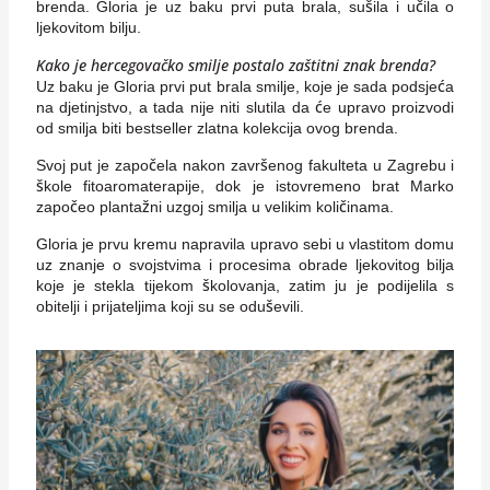
brenda. Gloria je uz baku prvi puta brala, sušila i učila o
ljekovitom bilju.
Kako je hercegovačko smilje postalo zaštitni znak brenda?
Uz baku je Gloria prvi put brala smilje, koje je sada podsjeća
na djetinjstvo, a tada nije niti slutila da će upravo proizvodi
od smilja biti bestseller zlatna kolekcija ovog brenda.
Svoj put je započela nakon završenog fakulteta u Zagrebu i
škole fitoaromaterapije, dok je istovremeno brat Marko
započeo plantažni uzgoj smilja u velikim količinama.
Gloria je prvu kremu napravila upravo sebi u vlastitom domu
uz znanje o svojstvima i procesima obrade ljekovitog bilja
koje je stekla tijekom školovanja, zatim ju je podijelila s
obitelji i prijateljima koji su se oduševili.