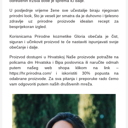
određenih tržišta dotle je sprema ići dalje.
U posljednje vrijeme žene sve učestalije biraju njegovan
prirodni look, što je veseli jer smatra da je duhovno i tjelesno
zdravlje uz prirodne proizvode idealan recept za
besprijekoran izgled.
Korisnicama Prirodne kozmetike Gloria obećala je čist,
siguran i učinkovit proizvod te će nastaviti ispunjavati svoje
obećanje i dalje.
Proizvod dostupni u Hrvatskoj Naše proizvode potražite na
policama dm Hrvatska i Bipa poslovnica ili naručite odmah
putem našeg web shopa klikom na link –
https://hr.prirodna.com/ i iskoristiti 30% popusta na
odabrane proizvode. Za sva pitanja i preporuke rado ćemo
vam odgovoriti putem naših društvenih mreža.