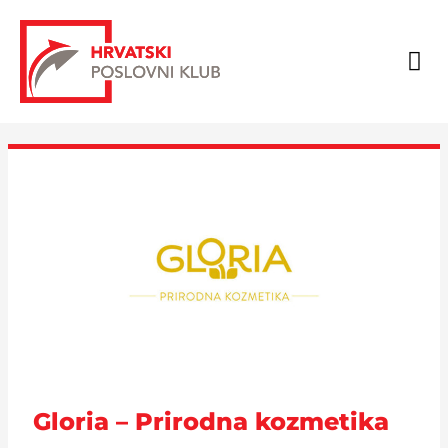
Skip
Post
to
navigation
Me
content
Gloria – Prirodna kozmetika