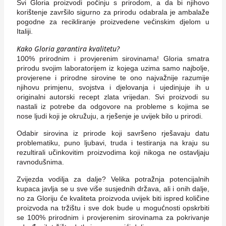
Svi Gloria proizvodi počinju s prirodom, a da bi njihovo
korištenje završilo sigurno za prirodu odabrala je ambalaže
pogodne za recikliranje proizvedene većinskim djelom u
Italiji.
Kako Gloria garantira kvalitetu?
100% prirodnim i provjerenim sirovinama! Gloria smatra
prirodu svojim laboratorijem iz kojega uzima samo najbolje,
provjerene i prirodne sirovine te ono najvažnije razumije
njihovu primjenu, svojstva i djelovanja i ujedinjuje ih u
originalni autorski recept zlata vrijedan. Svi proizvodi su
nastali iz potrebe da odgovore na probleme s kojima se
nose ljudi koji je okružuju, a rješenje je uvijek bilo u prirodi.
Odabir sirovina iz prirode koji savršeno rješavaju datu
problematiku, puno ljubavi, truda i testiranja na kraju su
rezultirali učinkovitim proizvodima koji nikoga ne ostavljaju
ravnodušnima.
Zvijezda vodilja za dalje? Velika potražnja potencijalnih
kupaca javlja se u sve više susjednih država, ali i onih dalje,
no za Gloriju će kvaliteta proizvoda uvijek biti ispred količine
proizvoda na tržištu i sve dok bude u mogućnosti opskrbiti
se 100% prirodnim i provjerenim sirovinama za pokrivanje