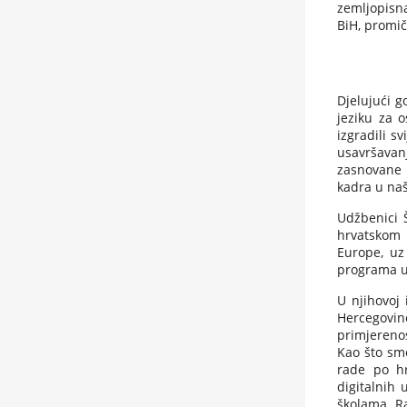
zemljopisna
BiH, promič
Djelujući g
jeziku za o
izgradili s
usavršavan
zasnovane 
kadra u na
Udžbenici 
hrvatskom 
Europe, uz
programa u
U njihovoj 
Hercegovin
primjerenos
Kao što smo
rade po hr
digitalnih 
školama. Ra