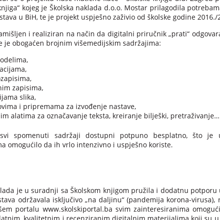
knjiga“ kojeg je Školska naklada d.o.o. Mostar prilagodila potreba
stava u BiH, te je projekt uspješno zaživio od školske godine 2016./
amišljen i realiziran na način da digitalni priručnik „prati“ odgovar
e je obogaćen brojnim višemedijskim sadržajima:
odelima,
acijama,
ozapisima,
nim zapisima,
ijama slika,
ovima i pripremama za izvođenje nastave,
im alatima za označavanje teksta, kreiranje bilješki, pretraživanje…
vi spomenuti sadržaji dostupni potpuno besplatno, što je u
a omogućilo da ih vrlo intenzivno i uspješno koriste.
lada je u suradnji sa Školskom knjigom pružila i dodatnu potporu u
stava održavala isključivo „na daljinu“ (pandemija korona-virusa),
em portalu www.skolskiportal.ba svim zainteresiranima omogući
atnim, kvalitetnim i recenziranim digitalnim materijalima koji su