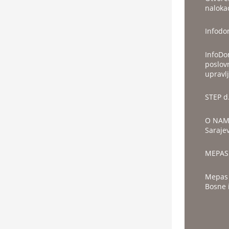
naloka
Infodo
InfoDom
poslov
upravlj
STEP d
O NAMA
Sarajev
MEPAS 
Mepas d
Bosne i