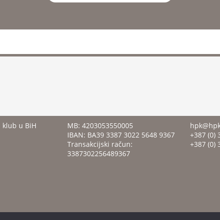
i klub u BiH
MB: 4203053550005
hpk@hpk
IBAN: BA39 3387 3022 5648 9367
+387 (0) 
Transakcijski račun:
+387 (0) 
3387302256489367