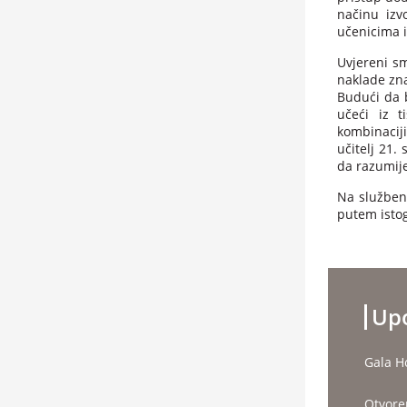
načinu izv
učenicima i
Uvjereni s
naklade zna
Budući da b
učeći iz 
kombinaciji
učitelj 21.
da razumije
Na službeno
putem istog
Upo
Gala H
Otvore