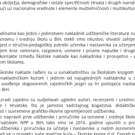
 obilježja, demografske i ostale specifičnosti Hrvata i drugih naroda
ući uz nacionalne vrednote i elemente multietničnosti i multikultur
odinama kao jedini i jedinstveni nakladnik udžbeničke literature 
snovnu i srednju školu u BiH, stekli smo iskustvo, shvatili zahtje
vijest o stručno-pedagoškoj potrebi učenika i nastavnika za učenje
jem kroz seminare, razgovore, usmene i pisane naputke i drug
kontakte između Školske naklade kao nakladnika i prosvjetno –
šim školama.
Školske naklade rađeni su u sunakladništvu sa Školskom knjigom
nakladničkom kućom i jednim od najuglednijih nakladnika u 
 uvođenje dogovorenih zajedničkih jezgri za tri postojeća nasta
 BiH.
izradi zajedno su sudjelovali ugledni autori, recenzenti i urednic
e i Hrvatske, što je jamstvo sadržajnog bogatstva, didaktičk
ti i suvremene grafičko-likovne opremljenosti udžbenika.
 napravili prve udžbenike i priručnike za osnovne i srednje škol
vatskom NPP u BiH, tako smo se 2016. godine upustili u pro
udžbenika i priručnika za učitelje i nastavnike u našim osnovnim
di se o projektu naše matične kuće – Školske knjige d.d. Zagreb 