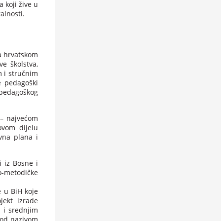
 koji žive u
alnosti.
na hrvatskom
ve školstva,
m i stručnim
e pedagoški
 pedagoškog
 – najvećom
ovom dijelu
vna plana i
i iz Bosne i
o-metodičke
e u BiH koje
jekt izrade
 i srednjim
pod nazivom