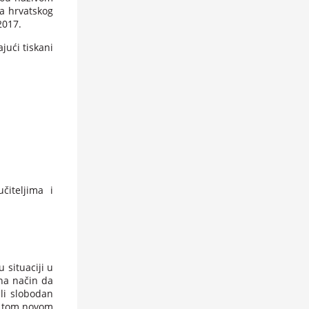
ma hrvatskog
2017.
ajući tiskani
čiteljima i
 situaciji u
 na način da
li slobodan
 u tom novom