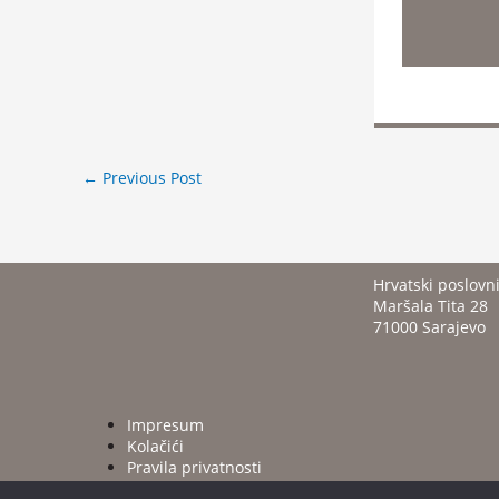
←
Previous Post
Hrvatski poslovn
Maršala Tita 28
71000 Sarajevo
Impresum
Kolačići
Pravila privatnosti