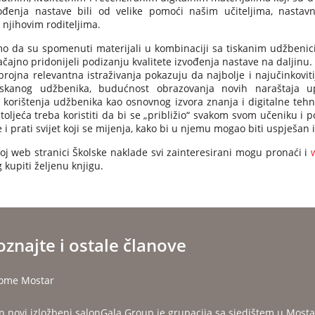
ođenja nastave bili od velike pomoći našim učiteljima, nastavni
 njihovim roditeljima.
mo da su spomenuti materijali u kombinaciji sa tiskanim udžbenic
čajno pridonijeli podizanju kvalitete izvođenja nastave na daljinu.
rojna relevantna istraživanja pokazuju da najbolje i najučinkovi
tiskanog udžbenika, budućnost obrazovanja novih naraštaja u
 korištenja udžbenika kao osnovnog izvora znanja i digitalne tehn
 stoljeća treba koristiti da bi se „približio“ svakom svom učeniku 
 i prati svijet koji se mijenja, kako bi u njemu mogao biti uspješan i
j web stranici Školske naklade svi zainteresirani mogu pronaći i
 kupiti željenu knjigu.
znajte i ostale članove
ome Mostar
n novi izložbeni salonGala Group je grupacija sa sjedištem u Mosta