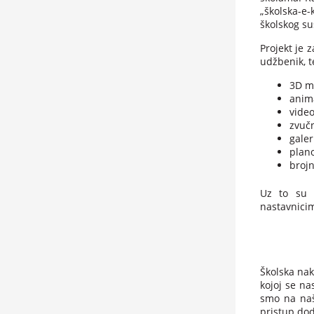
„školska-e-
školskog su
Projekt je z
udžbenik, t
3D m
anim
vide
zvuč
galer
plan
brojn
Uz to su s
nastavnicim
Školska nak
kojoj se na
smo na naš
pristup dod