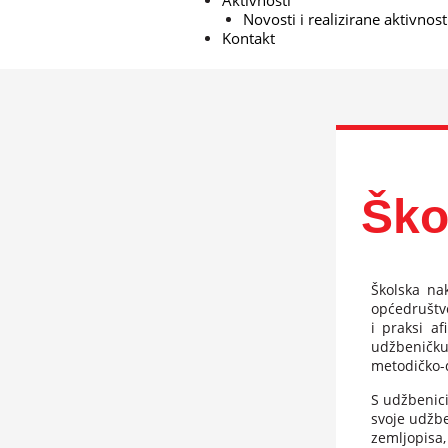
Aktivnosti
Novosti i realizirane aktivnost
Kontakt
Ško
Školska nak
općedruštv
i praksi af
udžbeničku
metodičko-d
S udžbenici
svoje udžben
zemljopisa,