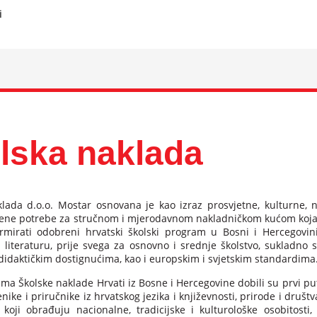
i
lska naklada
lada d.o.o. Mostar osnovana je kao izraz prosvjetne, kulturne, n
ene potrebe za stručnom i mjerodavnom nakladničkom kućom koja ć
irmirati odobreni hrvatski školski program u Bosni i Hercegovini
 literaturu, prije svega za osnovno i srednje školstvo, sukladno
idaktičkim dostignućima, kao i europskim i svjetskim standardima
ma Školske naklade Hrvati iz Bosne i Hercegovine dobili su prvi put
ike i priručnike iz hrvatskog jezika i književnosti, prirode i društva
 koji obrađuju nacionalne, tradicijske i kulturološke osobitosti,