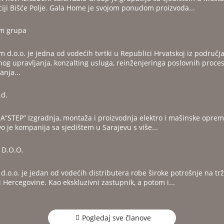
ciji Bišće Polje. Gala Home je svojom ponudom proizvoda...
m grupa
 d.o.o. je jedna od vodećih tvrtki u Republici Hrvatskoj iz područj
nog upravljanja, konzalting usluga, reinženjeringa poslovnih proces
anja...
.d.
“STEP” Izgradnja, montaža i proizvodnja elektro i mašinske oprem
o je kompanija sa sjedištem u Sarajevu s više...
D.O.O.
.o.o. je jedan od vodećih distributera robe široke potrošnje na trž
 Hercegovine. Kao ekskluzivni zastupnik, a potom i...
Pogledaj sve članove