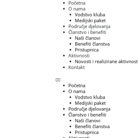
Skip
Post
Menu
Početna
to
navigation
O nama
content
Vodstvo kluba
Medijski paket
Područje djelovanja
Članstvo i benefiti
Naši članovi
Benefiti članstva
Pristupnica
Aktivnosti
Novosti i realizirane aktivnost
Kontakt
Početna
O nama
Vodstvo kluba
Medijski paket
Područje djelovanja
Članstvo i benefiti
Naši članovi
Benefiti članstva
Pristupnica