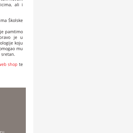
cima, ali i
ima Školske
tije pamtimo
pravo je u
ologije koju
i pomogao mu
 sretan.
web shop
te
ru,