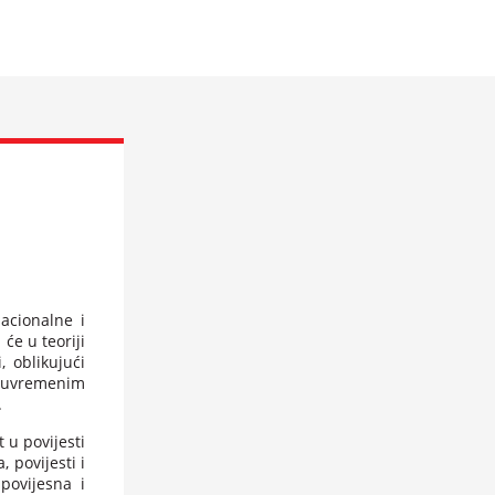
acionalne i
e u teoriji
, oblikujući
 suvremenim
.
 u povijesti
, povijesti i
 povijesna i